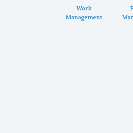
Work
P
Management
Ma