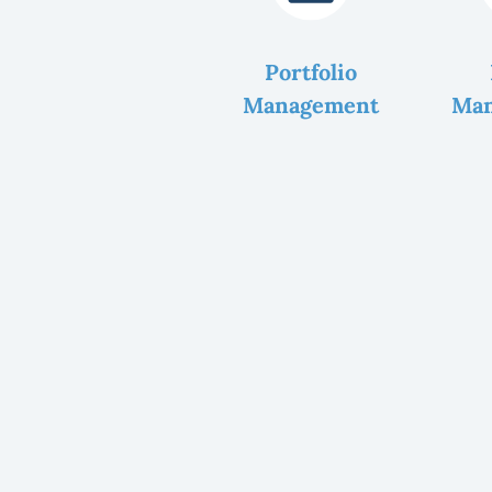
Portfolio
Management
Ma