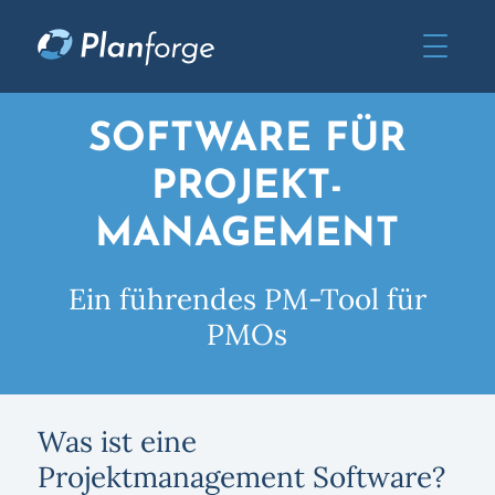
SOFTWARE FÜR
PROJEKT­
MANAGEMENT
Ein führendes PM-Tool für
PMOs
Was ist eine
Projektmanagement Software?