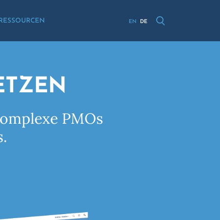
RESSOURCEN
EN
DE
ETZEN
r komplexe PMOs
.