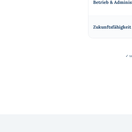
Betrieb & Adminis
Zukunfts­fähigkeit
✓ v