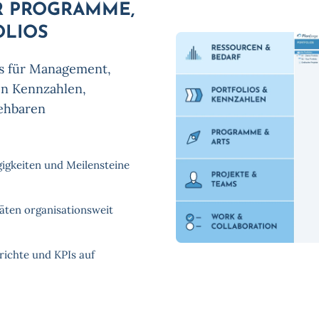
R PROGRAMME,
OLIOS
is für Management,
en Kennzahlen,
iehbaren
igkeiten und Meilensteine
äten organisationsweit
richte und KPIs auf