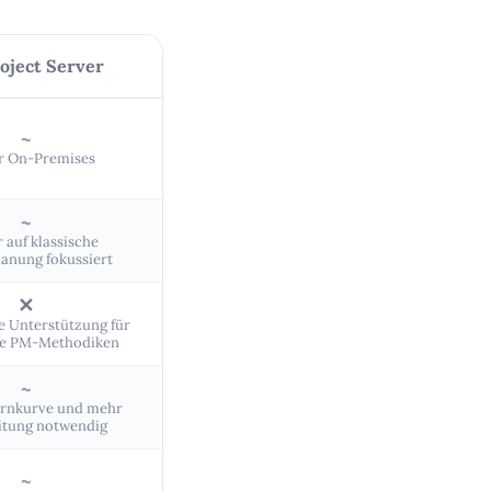
oject Server
~
r On-Premises
~
 auf klassische
lanung fokussiert
✕
e Unterstützung für
he PM-Methodiken
~
Lernkurve und mehr
itung notwendig
~