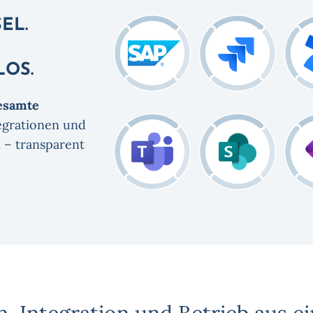
EL.
LOS.
gesamte
egrationen und
 – transparent