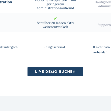
Moderne Webplattform mit
tration
Häufig höh
geringerem
Adminis
Administrationsaufwand
✓
Seit über 20 Jahren aktiv
Supporte
weiterentwickelt
ollumfänglich
~ eingeschränkt
✕ nicht nativ
vorhanden
LIVE-DEMO BUCHEN