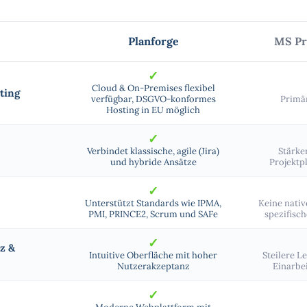
Planforge
MS Pr
✓
Cloud & On-Premises flexibel
ting
verfügbar, DSGVO-konformes
Primä
Hosting in EU möglich
✓
Verbindet klassische, agile (Jira)
Stärker
und hybride Ansätze
Projektp
✓
Unterstützt Standards wie IPMA,
Keine nativ
PMI, PRINCE2, Scrum und SAFe
spezifisc
✓
z &
Intuitive Oberfläche mit hoher
Steilere 
Nutzerakzeptanz
Einarbe
✓