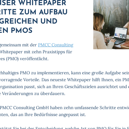
NSER WHITEPAPER
RITTE ZUM AUFBAU
LGREICHEN UND
EN PMOS
gemeinsam mit der
PMCC Consulting
Whitepaper mit zehn Praxistipps für
es (PMO) veröffentlicht.
chhaltiges PMO zu implementieren, kann eine große Aufgabe sein,
orragende Vorteile. Das neueste Whitepaper hilft Ihnen, ein PM
ganisation passt, sich an Ihren Geschäftszielen ausrichtet und d
e Veränderungen zu überdauern.
MCC Consulting GmbH haben zehn umfassende Schritte entwick
ten, das an Ihre Bedürfnisse angepasst ist.
tützt Sie bei der Entscheidung, welche Art von PMO für Sie in 