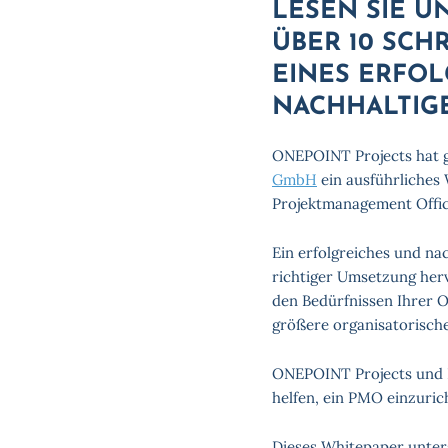
LESEN SIE U
ÜBER 10 SCH
EINES ERFO
NACHHALTIG
ONEPOINT Projects hat 
GmbH
ein ausführliches 
Projektmanagement Offic
Ein erfolgreiches und na
richtiger Umsetzung herv
den Bedürfnissen Ihrer Or
größere organisatorisch
ONEPOINT Projects und P
helfen, ein PMO einzurich
Dieses Whitepaper unters