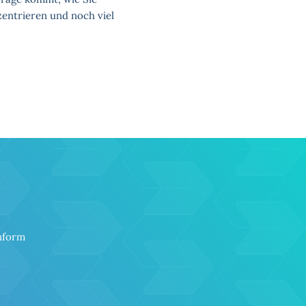
zentrieren und noch viel
onform