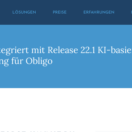
LÖSUNGEN
PREISE
ERFAHRUNGEN
egriert mit Release 22.1 KI-basie
ng für Obligo