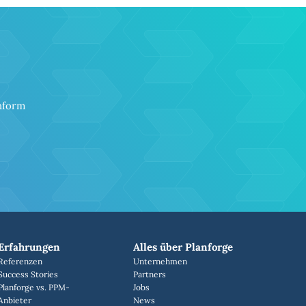
onform
Erfahrungen
Alles über Planforge
Referenzen
Unternehmen
Success Stories
Partners
Planforge vs. PPM-
Jobs
Anbieter
News