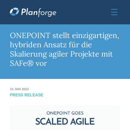
ONEPOINT stellt einzigartigen,
hybriden Ansatz für die
Skalierung agiler Projekte mit
SAFe® vor
10. MAI 2022
PRESS RELEASE