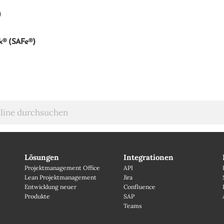
)
k® (SAFe®)
Lösungen
Integrationen
Projektmanagement Office
API
Lean Projektmanagement
Jira
Entwicklung neuer
Confluence
Produkte
SAP
Teams