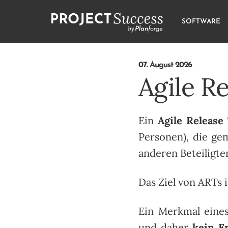
SOFTWARE
07. August 2026
Agile R
Ein
Agile Release
Personen), die g
anderen Beteiligt
Das Ziel von ARTs 
Ein Merkmal eine
und daher
kein E