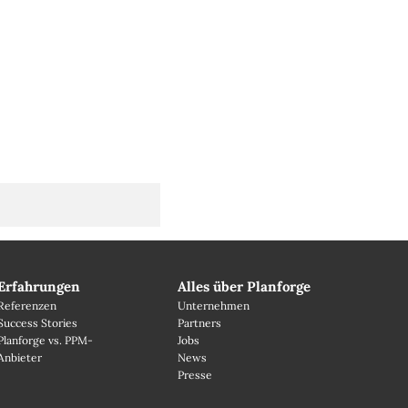
Erfahrungen
Alles über Planforge
Referenzen
Unternehmen
Success Stories
Partners
Planforge vs. PPM-
Jobs
Anbieter
News
Presse