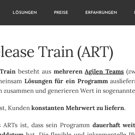
LÖSUNGEN
PREISE
ERFAHRUNGEN
elease Train (ART)
 Train
besteht aus
mehreren
Agilen Teams
(zw
emeinsam
Lösungen für ein Programm
ausliefer
en zusammen und generieren Wert in sogenannt
ist, Kunden
konstanten Mehrwert zu liefern
.
s ARTs ist, dass sein Programm
dauerhaft wei
nddatum
hat. Die flexible und inkrementelle P